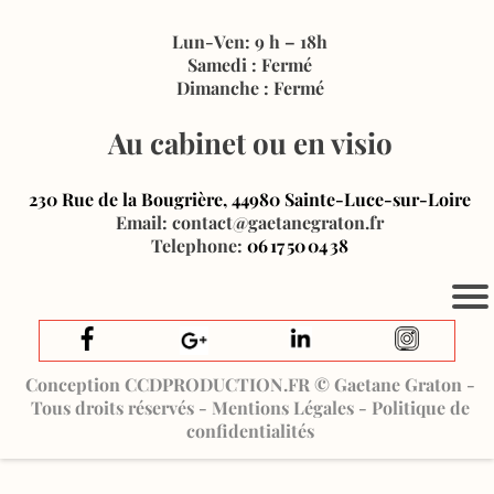
Lun-Ven: 9 h – 18h
Samedi : Fermé
Dimanche : Fermé
Au cabinet ou en visio
230 Rue de la Bougrière, 44980 Sainte‑Luce‑sur‑Loire
Email: contact@gaetanegraton.fr
Telephone:
06 17 50 04 38
Conception CCDPRODUCTION.FR © Gaetane Graton -
Tous droits réservés - Mentions Légales - Politique de
confidentialités