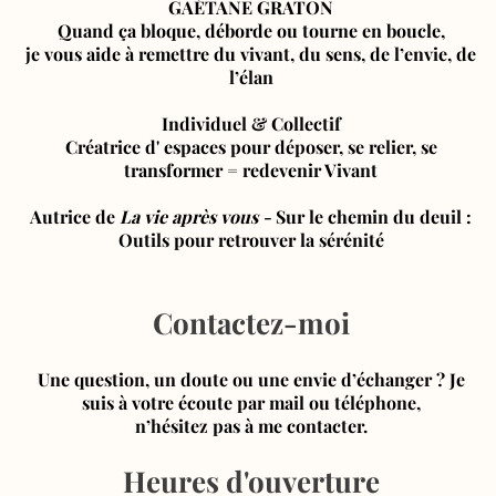
GAÉTANE GRATON
Quand ça bloque, déborde ou tourne en boucle,
je vous aide à remettre du vivant, du sens, de l’envie, de
l’élan
Individuel & Collectif
Créatrice d' espaces pour déposer, se relier, se
transformer = redevenir Vivant
Autrice de
La vie après vous
-
Sur le chemin du deuil :
Outils pour retrouver la sérénité
Contactez-moi
Une question, un doute ou une envie d’échanger ? Je
suis à votre écoute par mail ou téléphone,
n’hésitez pas à me contacter.
Heures d'ouverture