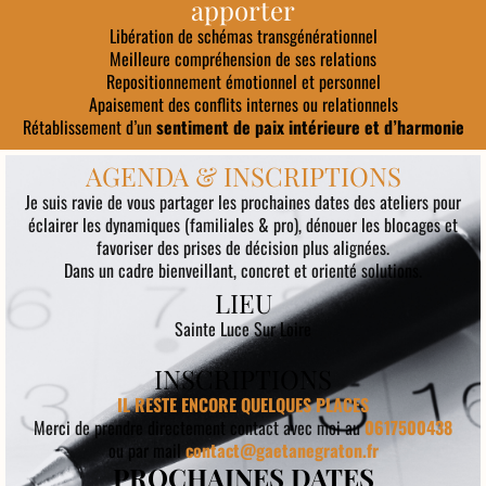
apporter
Libération de schémas transgénérationnel
Meilleure compréhension de ses relations
Repositionnement émotionnel et personnel
Apaisement des conflits internes ou relationnels
Rétablissement d’un
sentiment de paix intérieure et d’harmonie
AGENDA & INSCRIPTIONS
Je suis ravie de vous partager les prochaines dates des ateliers pour
éclairer les dynamiques (familiales & pro), dénouer les blocages et
favoriser des prises de décision plus alignées.
Dans un cadre bienveillant, concret et orienté solutions.
LIEU
Sainte Luce Sur Loire
INSCRIPTIONS
IL RESTE ENCORE QUELQUES PLACES
Merci de prendre directement contact avec moi au
0617500438
ou par mail
contact@gaetanegraton.fr
PROCHAINES DATES