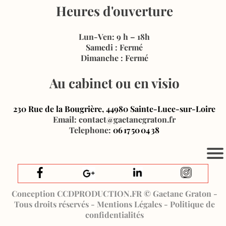
Heures d'ouverture
Lun-Ven: 9 h – 18h
Samedi : Fermé
Dimanche : Fermé
Au cabinet ou en visio
230 Rue de la Bougrière, 44980 Sainte‑Luce‑sur‑Loire
Email: contact@gaetanegraton.fr
Telephone:
06 17 50 04 38
Conception CCDPRODUCTION.FR © Gaetane Graton -
Tous droits réservés - Mentions Légales - Politique de
confidentialités