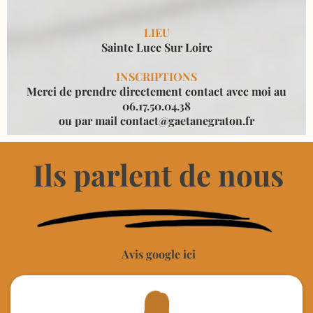
LIEU
Sainte Luce Sur Loire
INSCRIPTIONS
Merci de prendre directement contact avec moi au
06.17.50.04.38
ou par mail
contact@gaetanegraton.fr
Ils parlent de nous
Avis google ici