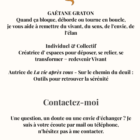
GAÉTANE GRATON
Quand ça bloque, déborde ou tourne en boucle,
je vous aide à remettre du vivant, du sens, de l’envie, de
l’élan
Individuel & Collectif
Créatrice d' espaces pour déposer, se relier, se
transformer = redevenir Vivant
Autrice de
La vie après vous
-
Sur le chemin du deuil :
Outils pour retrouver la sérénité
Contactez-moi
Une question, un doute ou une envie d’échanger ? Je
suis à votre écoute par mail ou téléphone,
n’hésitez pas à me contacter.