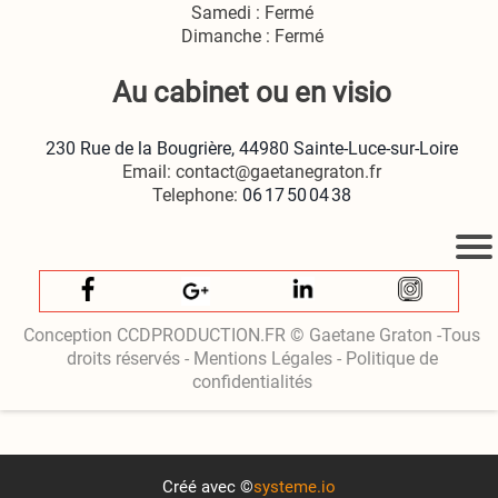
Samedi : Fermé
Dimanche : Fermé
Au cabinet ou en visio
230 Rue de la Bougrière, 44980 Sainte‑Luce‑sur‑Loire
Email: contact@gaetanegraton.fr
Telephone:
06 17 50 04 38
Conception CCDPRODUCTION.FR © Gaetane Graton -Tous
droits réservés - Mentions Légales - Politique de
confidentialités
Créé avec ©
systeme.io